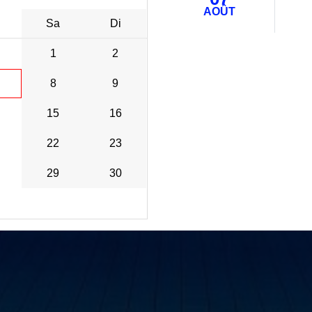
AOÛT
Sa
Di
1
2
8
9
15
16
22
23
29
30