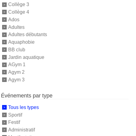
Collège 3
Collège 4
Ados
Adultes
Adultes débutants
Aquaphobie
BB club
Jardin aquatique
AGym 1
Agym 2
Agym 3
Événements par type
Tous les types
Sportif
Festif
Administratif