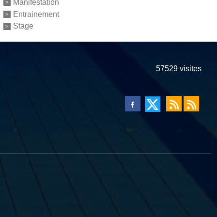
Manifestation
Entrainement
Stage
57529
visites