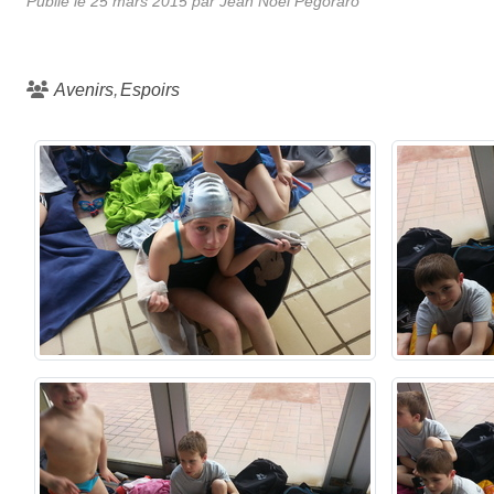
Publié le
25 mars 2015
par
Jean Noel Pegoraro
Avenirs
Espoirs