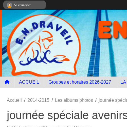
Panneau de gestion des cookies
Se connecter
ACCUEIL
Groupes et horaires 2026-2027
LA
Accueil
2014-2015
Les albums photos
journée spéci
journée spéciale avenir