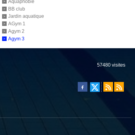
Aquaphobie
BB club
Jardin aquatique
AGym 1
Agym 2
Agym 3
57480
visites