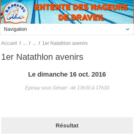
Panneau de gestion des cookies
Accueil
1er Natathlon avenirs
1er Natathlon avenirs
Le
dimanche
16
oct.
2016
Epinay sous Sénart
- de 13h30 à 17h30
Résultat