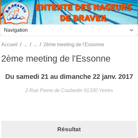
Panneau de gestion des cookies
Accueil
2ème meeting de l'Essonne
2ème meeting de l'Essonne
Du
samedi
21
au
dimanche
22
janv.
2017
2 Rue Pierre de Coubertin
91330
Yerres
Résultat