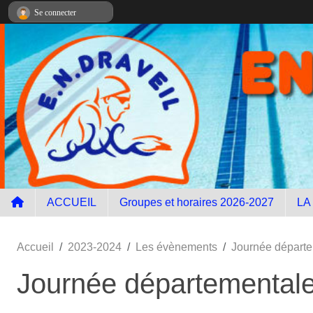
Panneau de gestion des cookies
Se connecter
ACCUEIL
Groupes et horaires 2026-2027
LA
Accueil
2023-2024
Les évènements
Journée départ
Journée départemental