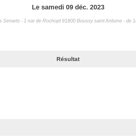
Le
samedi
09
déc.
2023
s Senarts - 1 rue de Rochopt
91800
Boussy saint Antoine
- de 
Résultat